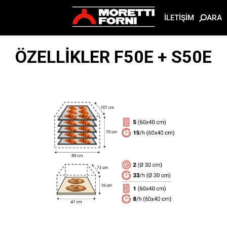
ARA
İLETİŞİM
ÖZELLİKLER
F50E + S50E