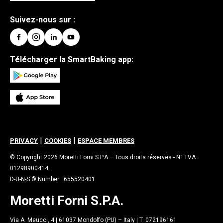
Suivez-nous sur :
Télécharger la SmartBaking app:
|
|
PRIVACY
COOKIES
ESPACE MEMBRES
© Copyright 2026 Moretti Forni S.P.A – Tous droits réservés - N° TVA :
01298900414
D-U-N-S ® Number: 655520401
Moretti Forni S.P.A.
Via A. Meucci, 4 | 61037 Mondolfo (PU) – Italy | T. 072196161