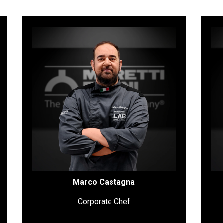
Marco est de langue maternelle
allemande et apporte avec lui une double
expérience, en tant que chef de secteur
et chef cuisinier, cette dernière ayant été
acquise dans le domaine de la
restauration en Italie, en tant que chef
boulanger à Rome au restaurant
Metamorfosi, et à l'étranger, après avoir
travaillé plusieurs années en Allemagne.
Marco Castagna
Corporate Chef