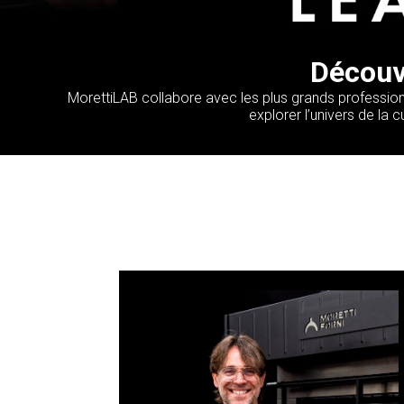
Découvr
MorettiLAB collabore avec les plus grands professionne
explorer l’univers de la 
On l’appelle le “Pizza Chercheur”,
l’expérimentateur par excellence de
l’univers de la pizza dans ses
différentes nuances. L’expérience de
Renato Bosco passe par des produits,
techniques et cuissons. Il expérimente
sans cesse de nouvelles pâtes et