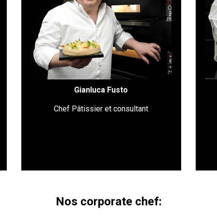
ses traits distinctifs. Si ses créations
20
parlent de la France et racontent un
monde (sucré), elles sont toutefois le
Au
fruit d’une approche toute personnelle et
italienne. Aujourd'hui, Gianluca est à tout
p
titre l’un des plus grands représentants
de la haute pâtisserie en Italie et pas
pai
seulement. Pour son atelier à Milan,
Dan
Fusto a choisi les fours Moretti.
ser
Gianluca Fusto
d
Chef Pâtissier et consultant
Nos corporate chef: