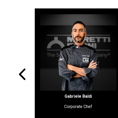
Sa curiosité l’a amené à approfondir tous
les aspects techniques de ses passions.
Il a abordé l’univers des produits au
levain il y a une dizaine d’années, en
commençant à les étudier et à se
concentrer sur le pain produit avec de la
levure-mère. Il rêve de lancer une activité
liée à l’univers de la boulangerie, et pour
poursuivre ce rêve, il se lance dans une
formation auprès de grands Chefs du
secteur.
Gabriele Baldi
Corporate Chef