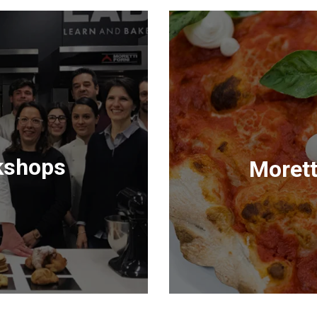
kshops
Morett