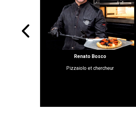
levures : Renato recherche constamment
de nouvelles structures et consistances ;
apporter l’innovation dans l’univers de la
pizza, telle est sa mission. Dans ses
établissements, on peut aujourd'hui
déguster jusqu’a 7 types de pâtes
différents, un parcours de dégustation
qui n’avait jamais existé auparavant dans
le monde de la pizza.
Renato Bosco
Pizzaiolo et chercheur