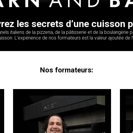
ez les secrets d’une cuisson p
ls italiens de la pizzeria, de la pâtisserie et de la boulangeri
cuisson. L’expérience de nos formateurs est la valeur ajoutée de
Nos formateurs:
Il a été le premier pâtissier étranger à
Fi
accéder à l’Ecole du Grand Chocolat
d
Valrhona, en 2003, alors qu’il n’avait que
28 ans : là, il a travaillé aux côtés de
chimistes, physiciens et ingénieurs
alimentaires, en acquérant une approche
méthodique du dessert, qui est l’un de
fr