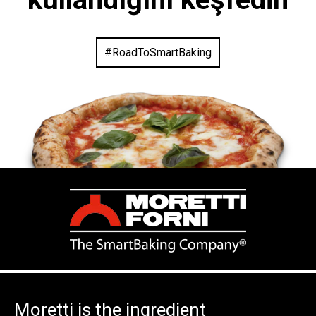
#RoadToSmartBaking
Moretti is the ingredient