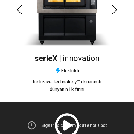
serieX |
innovation
Elektrikli
tesi
Inclusive Technology™ donanımlı
Dün
ın
dünyanın ilk fırını