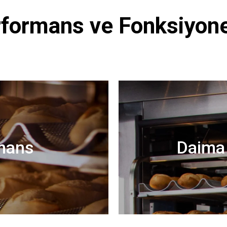
formans ve Fonksiyone
mans
Daima