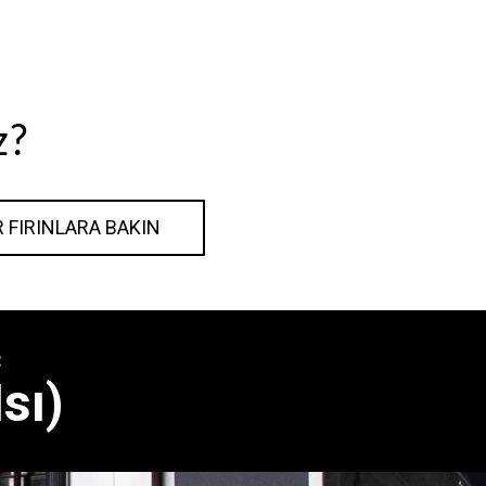
z?
R FIRINLARA BAKIN
:
sı)