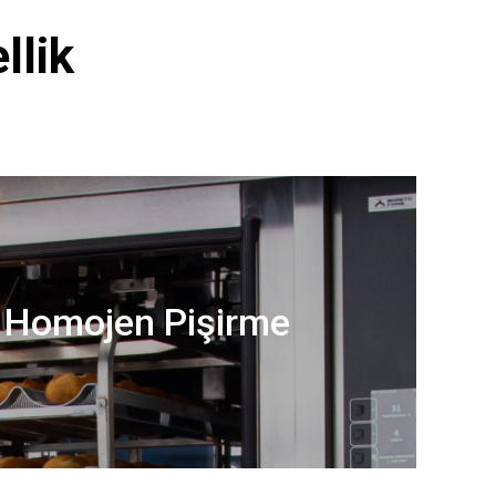
llik
 Homojen Pişirme