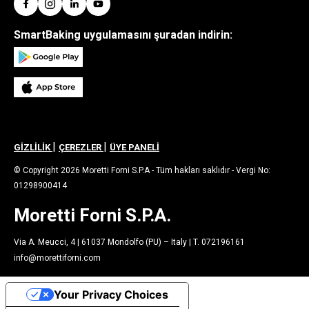
SmartBaking uygulamasını şuradan indirin:
|
|
GİZLİLİK
ÇEREZLER
ÜYE PANELİ
© Copyright 2026 Moretti Forni S.P.A - Tüm hakları saklıdır - Vergi No:
01298900414
Moretti Forni S.P.A.
Via A. Meucci, 4 | 61037 Mondolfo (PU) – Italy | T. 072196161
info@morettiforni.com
Your Privacy Choices