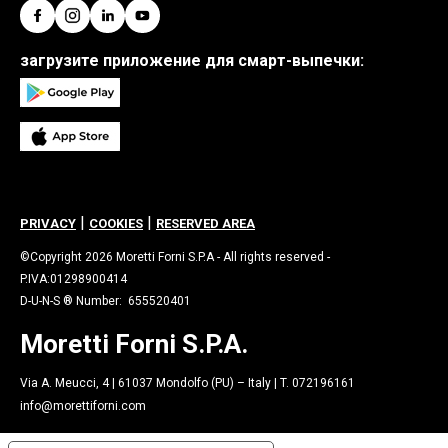
загрузите приложение для смарт-выпечки:
|
|
PRIVACY
COOKIES
RESERVED AREA
©Copyright 2026 Moretti Forni S.P.A - All rights reserved -
P.IVA:01298900414
D-U-N-S ® Number: 655520401
Moretti Forni S.P.A.
Via A. Meucci, 4 | 61037 Mondolfo (PU) – Italy | T. 072196161
info@morettiforni.com