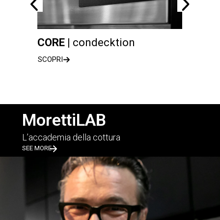
CORE |
condecktion
serie
SCOPRI
SCOPRI
MorettiLAB
L’accademia della cottura
SEE MORE