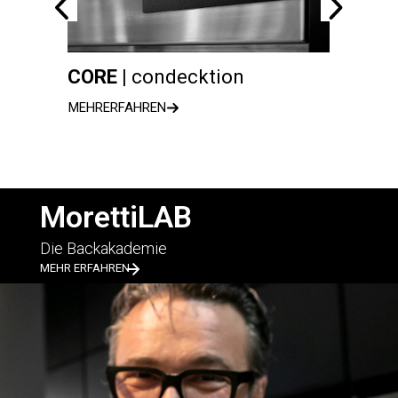
CORE |
condecktion
serie
MEHRERFAHREN
MEHRER
MorettiLAB
Die Backakademie
MEHR ERFAHREN