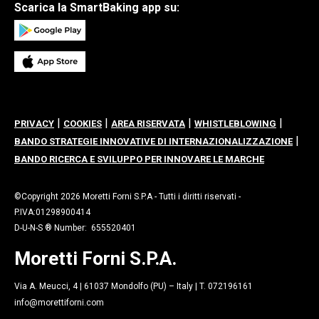
Scarica la SmartBaking app su:
|
|
|
|
PRIVACY
COOKIES
AREA RISERVATA
WHISTLEBLOWING
|
BANDO STRATEGIE INNOVATIVE DI INTERNAZIONALIZZAZIONE
BANDO RICERCA E SVILUPPO PER INNOVARE LE MARCHE
©Copyright 2026 Moretti Forni S.P.A - Tutti i diritti riservati -
P.IVA:01298900414
D-U-N-S ® Number: 655520401
Moretti Forni S.P.A.
Via A. Meucci, 4 | 61037 Mondolfo (PU) – Italy | T. 072196161
info@morettiforni.com