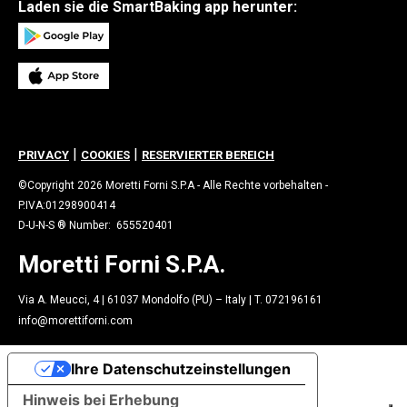
Laden sie die SmartBaking app herunter:
|
|
PRIVACY
COOKIES
RESERVIERTER BEREICH
©Copyright 2026 Moretti Forni S.P.A - Alle Rechte vorbehalten -
P.IVA:01298900414
D-U-N-S ® Number: 655520401
Moretti Forni S.P.A.
Via A. Meucci, 4 | 61037 Mondolfo (PU) – Italy | T. 072196161
info@morettiforni.com
Ihre Datenschutzeinstellungen
Hinweis bei Erhebung