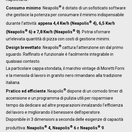
®
Consumo minimo
: Neapolis
è dotato di un sofisticato software
che gestisce la potenza per consumare il minimo indispensabile
®
durante l’attività:
appena 4,4 Kw/h (Neapolis
4), 6,5 Kw/h
®
®
(Neapolis
6) e 7,8 Kw/h (Neapolis
9)
. Potrai sfornare
un’elevata quantità di pizza con costi di gestione minimi.
®
Design brevettato
: Neapolis
cattura l’attenzione sin dal primo
sguardo. Raffinato e funzionale è facilmente integrabile in
qualsiasi contesto.
La particolare cappa stondata, il marchio vintage di Moretti Forni
e la mensola di lavoro in granito nero rimandano alla tradizione
italiana.
®
Pratico ed efficiente
: Neapolis
dispone di un comodo timer di
accensione e un programma di pulizia utili per risparmiare
tempo da dedicare ad altre preparazioni innalzando l’efficienza
del lavoro e migliorando il benessere dell’operatore.
Disponibile in 3 dimensioni a seconda delle esigenze di capacità
®
®
®
produttiva:
Neapolis
4, Neapolis
6
e
Neapolis
9
.