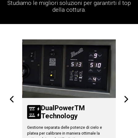
Studiamo le migliori soluzioni per garantirti il top
della cottura.
TM
DualPowerTM
Technology
T
Gestione separata delle potenze di cielo e
Aumenta l
eliminare
platea per calibrare in maniera ottimale la
pieno cari