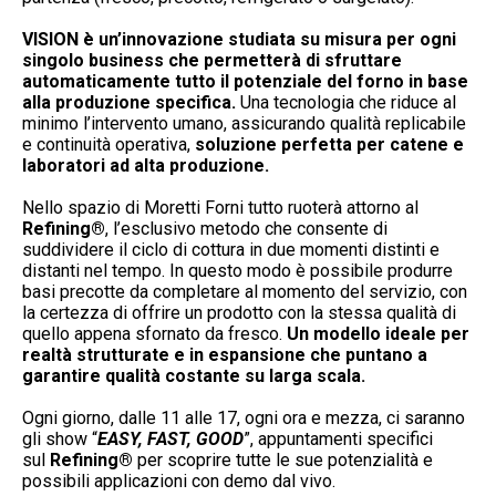
VISION
è un’innovazione
studiata su misura per ogni
singolo business
che permetterà di
sfruttare
automaticamente tutto il potenziale del forno in base
alla produzione specifica.
Una tecnologia che riduce al
minimo l’intervento umano, assicurando qualità replicabile
e continuità operativa,
soluzione perfetta per catene e
laboratori ad alta produzione.
Nello spazio di Moretti Forni tutto ruoterà attorno al
Refining®
, l’esclusivo metodo che consente di
suddividere il ciclo di cottura in due momenti distinti e
distanti nel tempo. In questo modo è possibile produrre
basi precotte da completare al momento del servizio, con
la certezza di offrire un prodotto con la stessa qualità di
quello appena sfornato da fresco.
Un modello ideale per
realtà strutturate e in espansione che puntano a
garantire qualità costante su larga scala.
Ogni giorno, dalle 11 alle 17, ogni ora e mezza, ci saranno
gli show “
EASY, FAST, GOOD
”, appuntamenti specifici
sul
Refining®
per scoprire tutte le sue potenzialità e
possibili applicazioni con demo dal vivo.