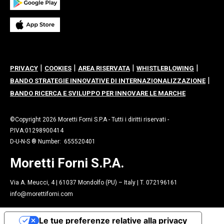
|
|
|
|
PRIVACY
COOKIES
AREA RISERVATA
WHISTLEBLOWING
|
BANDO STRATEGIE INNOVATIVE DI INTERNAZIONALIZZAZIONE
BANDO RICERCA E SVILUPPO PER INNOVARE LE MARCHE
©Copyright 2026 Moretti Forni S.P.A - Tutti i diritti riservati -
P.IVA:01298900414
D-U-N-S ® Number: 655520401
Moretti Forni S.P.A.
Via A. Meucci, 4 | 61037 Mondolfo (PU) – Italy | T. 072196161
info@morettiforni.com
Le tue preferenze relative alla privacy