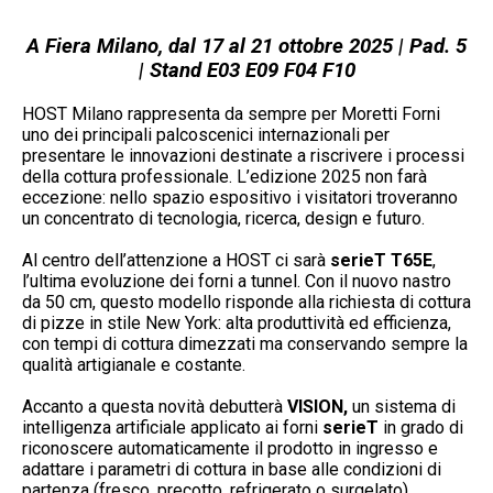
A Fiera Milano, dal 17 al 21 ottobre 2025 | Pad. 5
| Stand E03 E09 F04 F10
HOST Milano rappresenta da sempre per Moretti Forni
uno dei principali palcoscenici internazionali per
presentare le innovazioni destinate a riscrivere i processi
della cottura professionale. L’edizione 2025 non farà
eccezione: nello spazio espositivo i visitatori troveranno
un concentrato di tecnologia, ricerca, design e futuro.
Al centro dell’attenzione a HOST ci sarà
serieT T65E
,
l’ultima evoluzione dei forni a tunnel. Con il nuovo nastro
da 50 cm, questo modello risponde alla richiesta di cottura
di pizze in stile New York: alta produttività ed efficienza,
con tempi di cottura dimezzati ma conservando sempre la
qualità artigianale e costante.
Accanto a questa novità debutterà
V
ISION,
un sistema di
intelligenza artificiale applicato ai forni
serieT
in grado di
riconoscere automaticamente il prodotto in ingresso e
adattare i parametri di cottura in base alle condizioni di
partenza (fresco, precotto, refrigerato o surgelato).