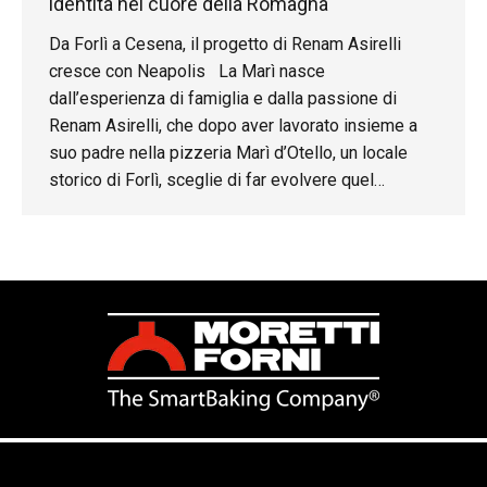
identità nel cuore della Romagna
Da Forlì a Cesena, il progetto di Renam Asirelli
cresce con Neapolis La Marì nasce
dall’esperienza di famiglia e dalla passione di
Renam Asirelli, che dopo aver lavorato insieme a
suo padre nella pizzeria Marì d’Otello, un locale
storico di Forlì, sceglie di far evolvere quel
progetto in una visione personale di pizza
contemporanea e ricercata. Così, dopo una carriera
da rugbista professionista nella serie A, decide di
intraprendere il percorso di ristoratore. Il nome
rimane lo stesso, La Marì, un omaggio alla nonna
Maria, che riflette l’anima del locale: tecnica
rigorosa e materie prime di alto livello, in un
ambiente informale e accogliente. Oggi Asirelli è
presente con due sedi, una a Forlì e una a Cesena,
consolidando un percorso di espansione costruito
su qualità, coerenza e identità forte. Quando il