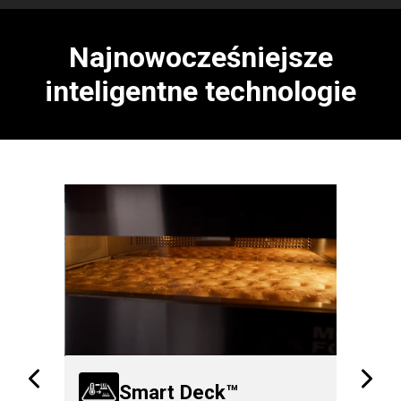
Najnowocześniejsze
inteligentne technologie
Smart Deck™
A