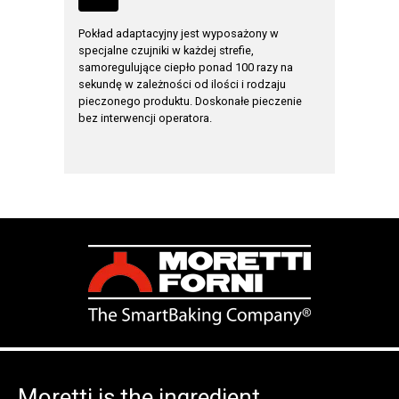
Pokład adaptacyjny jest wyposażony w
CORE wyk
a
specjalne czujniki w każdej strefie,
strefie p
cześnie
samoregulujące ciepło ponad 100 razy na
aktywuje
y
sekundę w zależności od ilości i rodzaju
przypadku
mów w
pieczonego produktu. Doskonałe pieczenie
bez interwencji operatora.
Moretti is the ingredient