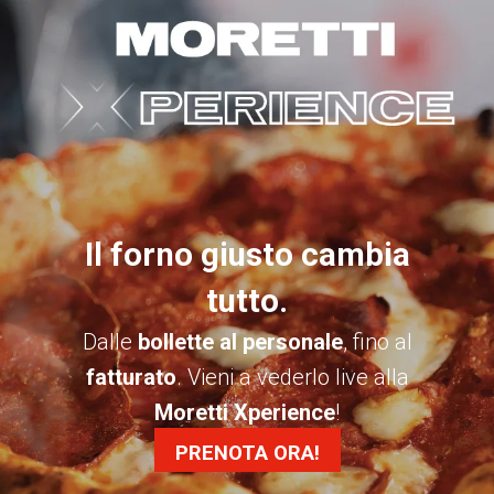
Il forno giusto cambia
tutto.
Dalle
bollette al personale
, fino al
fatturato
. Vieni a vederlo live alla
Moretti Xperience
!
PRENOTA ORA!