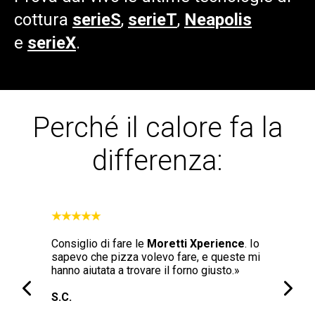
cottura
serieS
,
serieT
,
Neapolis
e
serieX
.
Perché il calore fa la
differenza:
★★★★★
★★★★★
forno
Consiglio di fare le
Moretti Xperience
. Io
"La qualit
versatile e
sapevo che pizza volevo fare, e queste mi
Neapolis n
abile,
hanno aiutata a trovare il forno giusto.»
tradizion
vvero la
livello di
S.C.
con il for