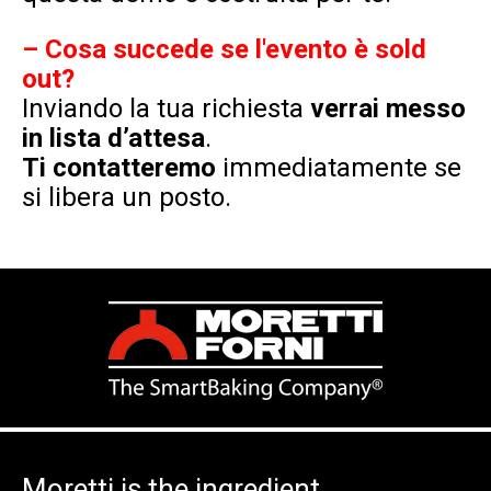
–
Cosa succede se l'evento è
sold
out
?
Inviando la tua richiesta
verrai messo
in lista d’attesa
.
Ti contatteremo
immediatamente se
si libera un posto.
Moretti is the ingredient