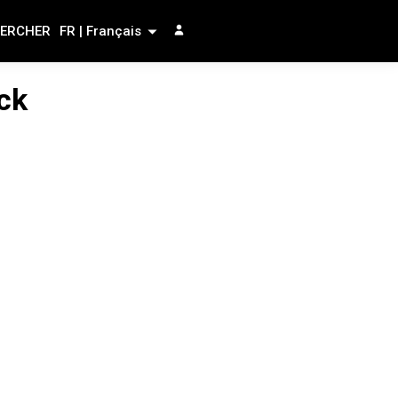
ERCHER
FR | Français
ck