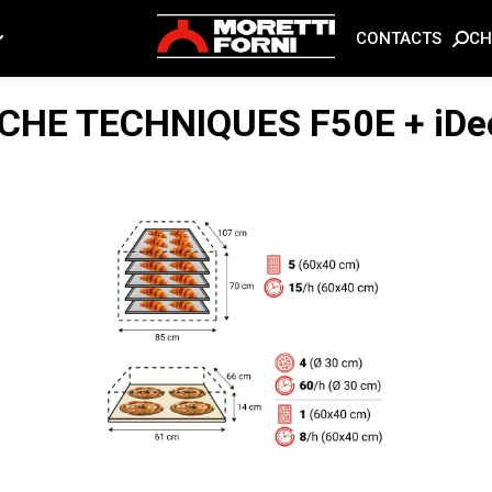
CH
CONTACTS
ICHE TECHNIQUES
F50E + iDe