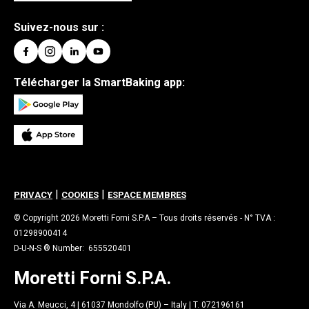
Suivez-nous sur :
Télécharger la SmartBaking app:
|
|
PRIVACY
COOKIES
ESPACE MEMBRES
© Copyright 2026 Moretti Forni S.P.A – Tous droits réservés - N° TVA :
01298900414
D-U-N-S ® Number: 655520401
Moretti Forni S.P.A.
Via A. Meucci, 4 | 61037 Mondolfo (PU) – Italy | T. 072196161