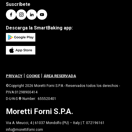
Suscríbete
Descarga la SmartBaking app:
|
|
PRIVACY
COOKIE
ÁREA RESERVADA
©Copyright 2026 Moretti Forni S.P.A - Reservados todos los derechos -
P.IVA:01298900414
D-U-N-S ® Number: 655520401
Moretti Forni S.P.A.
Via A. Meucci, 4 | 61037 Mondolfo (PU) – Italy | T. 072196161
info@morettiforni.com