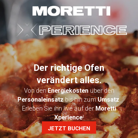
Der richtige Ofen
verändert alles.
Von den
Energiekosten
über den
Personaleinsatz
bis hin zum
Umsatz
.
Erleben Sie ihn live auf der
Moretti
Xperience
!
JETZT BUCHEN