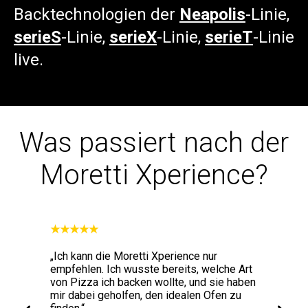
Backtechnologien der
Neapolis
-Linie,
serieS
-Linie,
serieX
-Linie,
serieT
-Linie
live.
Was passiert nach der
Moretti Xperience?
★★★★★
★★★★★
s der
„Ich kann die Moretti Xperience nur
„Die Qual
arkt.
empfehlen. Ich wusste bereits, welche Art
ist nicht 
inem
von Pizza ich backen wollte, und sie haben
treu gebli
auf der
mir dabei geholfen, den idealen Ofen zu
an Gleichm